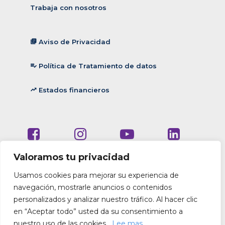
Trabaja con nosotros
Aviso de Privacidad
library_books
Política de Tratamiento de datos
playlist_add_check
Estados financieros
trending_up
Valoramos tu privacidad
Copyright © 2026 Clínica de Oftalmología de Cali S.A.
Usamos cookies para mejorar su experiencia de
navegación, mostrarle anuncios o contenidos
personalizados y analizar nuestro tráfico. Al hacer clic
en “Aceptar todo” usted da su consentimiento a
nuestro uso de las cookies.
Lee mas