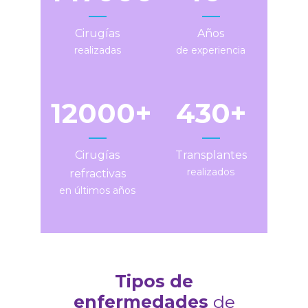
Cirugías
Años
realizadas
de experiencia
12000
430
Cirugías
Transplantes
realizados
refractivas
en últimos años
Tipos de
enfermedades
de