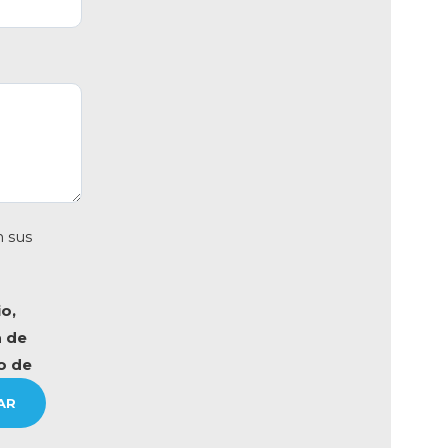
 sus
o,
a de
o de