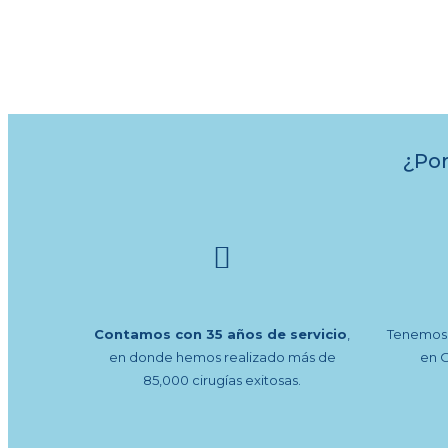
¿Por
Contamos con 35 años de servicio
,
Tenemos 
en donde hemos realizado más de
en 
85,000 cirugías exitosas.