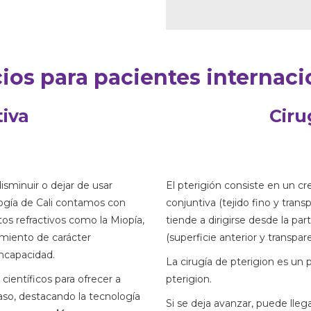
cios para pacientes internaci
tiva
Ciru
disminuir o dejar de usar
El pterigión consiste en un cr
logía de Cali contamos con
conjuntiva (tejido fino y trans
os refractivos como la Miopía,
tiende a dirigirse desde la par
miento de carácter
(superficie anterior y transpare
incapacidad.
La cirugía de pterigion es un 
ientíficos para ofrecer a
pterigion.
so, destacando la tecnología
Si se deja avanzar, puede llegar