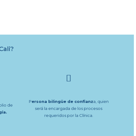
Cali?
P
ersona bilingüe de confianz
a, quien
lio de
será la encargada de los procesos
gía.
requeridos por la Clínica.