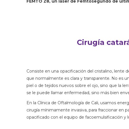
FEMTO Z8, un láser de Femtosegundo de últi
Cirugía catar
Consiste en una opacificación del cristalino, lente d
que normalmente es clara y transparente. No es u
piel o de tejidos nuevos sobre el ojo, sino que la 
se le puede llamar enfermedad, sino más bien enve
En la Clínica de Oftalmología de Cali, usamos energ
cirugía mínimamente invasiva, para fraccionar en part
opacificado con el equipo de facoemulsificación y l