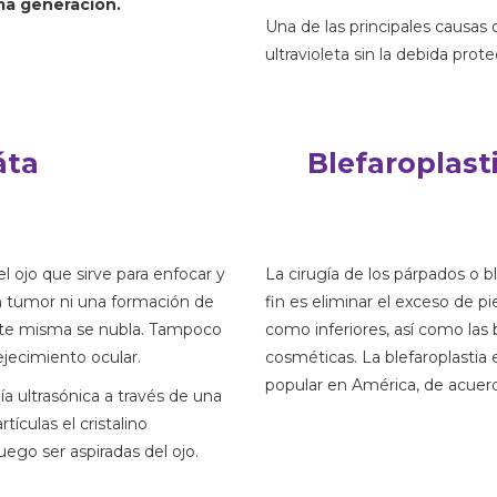
ma generación.
Una de las
principales causas 
ultravioleta sin la debida prote
áta
Blefaroplast
el ojo que sirve para enfocar y
La cirugía de los párpados o b
n tumor ni una formación de
fin es eliminar el exceso de p
lente misma se nubla. Tampoco
como inferiores, así como las 
jecimiento ocular.
cosméticas. La blefaroplasti
popular en América, de acuerd
ía ultrasónica a través de una
ículas el cristalino
uego ser aspiradas del ojo.