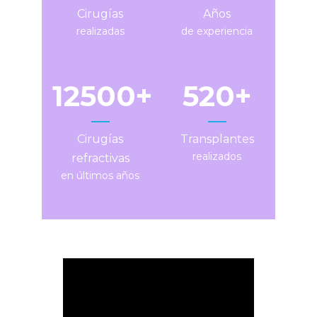
Cirugías
Años
realizadas
de experiencia
12500
520
Cirugías
Transplantes
realizados
refractivas
en últimos años