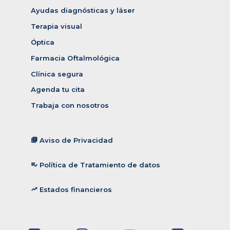
Ayudas diagnósticas y láser
Terapia visual
Óptica
Farmacia Oftalmológica
Clínica segura
Agenda tu cita
Trabaja con nosotros
Aviso de Privacidad
library_books
Política de Tratamiento de datos
playlist_add_check
Estados financieros
trending_up