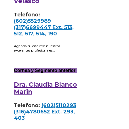
Velasco
Telefono:
(602)5529989
(317)6699447 Ext. 513,
512, 517, 514, 190
Agenda tu cita con nuestros
excelentes profesionales...
Cornea y Segmento anterior
Dra. Claudia Blanco
Marin
Telefono:
(602)5110293
(316)4780652 Ext. 293,
403