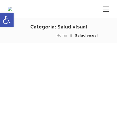
Abrir barra de herramientas
Categoría:
Salud visual
Home
Salud visual
Atención con la salud
visual: estos son los
riesgos a los que
están expuestos los
ojos según
especialistas en Cali
by
clinica
agosto 6, 2021