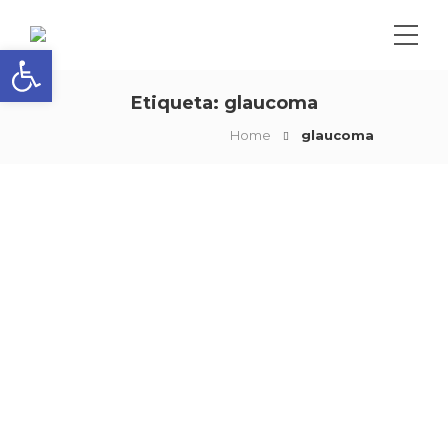
Abrir barra de herramientas
Etiqueta:
glaucoma
Home
glaucoma
Detecte a tiempo el
glaucoma y evite la
pérdida de la vista
by
clinica
octubre 18, 2018
Esta enfermedad es una de las causas
principales de ceguera en el mundo,
junto a las cataratas, la retinopatía
diabética…